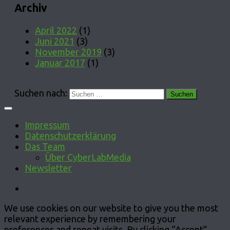
Archiv
April 2022
(1)
Juni 2021
(3)
November 2019
(3)
Januar 2017
(1)
Suchen nach:
Impressum
Datenschutzerklärung
Das Team
Über CyberLabMedia
Newsletter
We use cookies on our website to give you the most
relevant experience by remembering your
preferences and repeat visits. By clicking “Accept”,