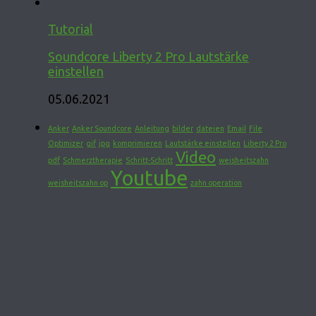
Tutorial
Soundcore Liberty 2 Pro Lautstärke
einstellen
05.06.2021
Anker
Anker Soundcore
Anleitung
bilder
dateien
Email
File
Optimizer
gif
jpg
komprimieren
Lautstärke einstellen
Liberty 2 Pro
Video
pdf
Schmerztherapie
Schritt-Schritt
weisheitszahn
Youtube
weisheitszahn op
zahn operation