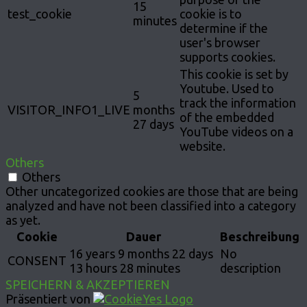
15
test_cookie
cookie is to
minutes
determine if the
user's browser
supports cookies.
This cookie is set by
Youtube. Used to
5
track the information
VISITOR_INFO1_LIVE
months
of the embedded
27 days
YouTube videos on a
website.
Others
Others
Other uncategorized cookies are those that are being
analyzed and have not been classified into a category
as yet.
Cookie
Dauer
Beschreibung
16 years 9 months 22 days
No
CONSENT
13 hours 28 minutes
description
SPEICHERN & AKZEPTIEREN
Präsentiert von