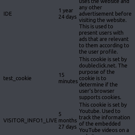
uses the website and
any other
1 year
IDE
advertisement before
24 days
visiting the website.
This is used to
present users with
ads that are relevant
to them according to
the user profile.
This cookie is set by
doubleclick.net. The
purpose of the
15
test_cookie
cookie is to
minutes
determine if the
user's browser
supports cookies.
This cookie is set by
Youtube. Used to
5
track the information
VISITOR_INFO1_LIVE
months
of the embedded
27 days
YouTube videos on a