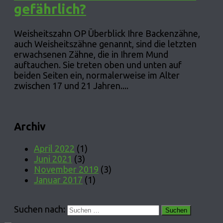
gefährlich?
Weisheitszahn OP Überblick Ihre Backenzähne,
auch Weisheitszähne genannt, sind die letzten
erwachsenen Zähne, die in Ihrem Mund
auftauchen. Sie treten oben und unten auf
beiden Seiten ein, normalerweise im Alter
zwischen 17 und 21 Jahren....
Archiv
April 2022
(1)
Juni 2021
(3)
November 2019
(3)
Januar 2017
(1)
Suchen nach: