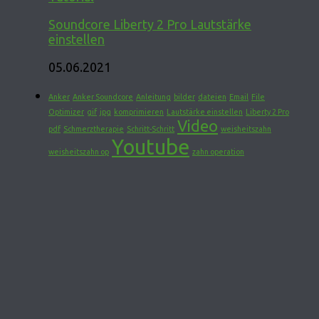
Soundcore Liberty 2 Pro Lautstärke
einstellen
05.06.2021
Anker
Anker Soundcore
Anleitung
bilder
dateien
Email
File
Optimizer
gif
jpg
komprimieren
Lautstärke einstellen
Liberty 2 Pro
Video
pdf
Schmerztherapie
Schritt-Schritt
weisheitszahn
Youtube
weisheitszahn op
zahn operation