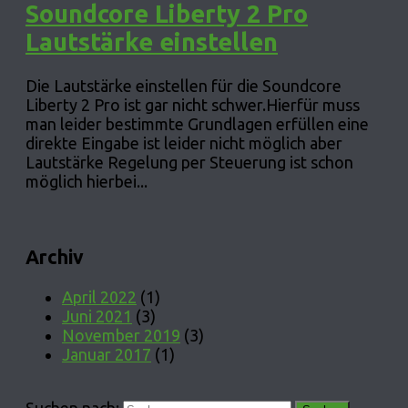
Soundcore Liberty 2 Pro
Lautstärke einstellen
Die Lautstärke einstellen für die Soundcore
Liberty 2 Pro ist gar nicht schwer.Hierfür muss
man leider bestimmte Grundlagen erfüllen eine
direkte Eingabe ist leider nicht möglich aber
Lautstärke Regelung per Steuerung ist schon
möglich hierbei...
Archiv
April 2022
(1)
Juni 2021
(3)
November 2019
(3)
Januar 2017
(1)
Suchen nach: