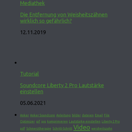
Mediathek
Die Entfernung von Weisheitszähnen
wirklich so gefährlich?
12.11.2019
Tutorial
Soundcore Liberty 2 Pro Lautstärke
einstellen
05.06.2021
Anker
Anker Soundcore
Anleitung
bilder
dateien
Email
File
Optimizer
gif
jpg
komprimieren
Lautstärke einstellen
Liberty 2 Pro
Video
pdf
Schmerztherapie
Schritt-Schritt
weisheitszahn