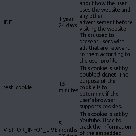
about how the user
uses the website and
any other
1 year
IDE
advertisement before
24 days
visiting the website.
This is used to
present users with
ads that are relevant
to them according to
the user profile.
This cookie is set by
doubleclick.net. The
purpose of the
15
test_cookie
cookie is to
minutes
determine if the
user's browser
supports cookies.
This cookie is set by
Youtube. Used to
5
track the information
VISITOR_INFO1_LIVE
months
of the embedded