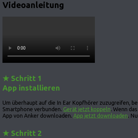
Videoanleitung
★ Schritt 1
App installieren
Um überhaupt auf die In Ear Kopfhörer zuzugreifen, b
Smartphone verbunden.
Gerät jetzt koppeln
. Wenn das 
App von Anker downloaden.
App jetzt downloaden
. Nu
★ Schritt 2