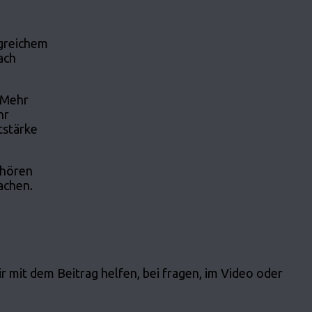
lgreichem
ach
 Mehr
hr
tstärke
 hören
achen.
ir mit dem Beitrag helfen, bei fragen, im Video oder