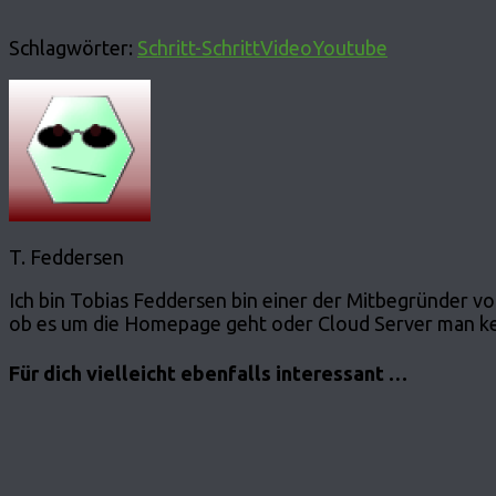
Schlagwörter:
Schritt-Schritt
Video
Youtube
T. Feddersen
Ich bin Tobias Feddersen bin einer der Mitbegründer von
ob es um die Homepage geht oder Cloud Server man ken
Für dich vielleicht ebenfalls interessant …