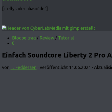
[crellyslider alias="de"]
Blogbeitrag
/
Review
/
Tutorial
0
Einfach Soundcore Liberty 2 Pro A
von
T. Feddersen
· Veröffentlicht
11.06.2021
· Aktualis