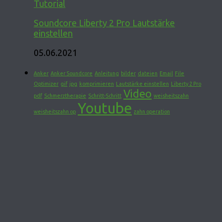
Tutorial
Soundcore Liberty 2 Pro Lautstärke
einstellen
05.06.2021
Anker
Anker Soundcore
Anleitung
bilder
dateien
Email
File
Optimizer
gif
jpg
komprimieren
Lautstärke einstellen
Liberty 2 Pro
Video
pdf
Schmerztherapie
Schritt-Schritt
weisheitszahn
Youtube
weisheitszahn op
zahn operation