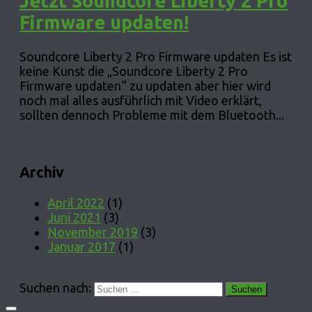
Jetzt Soundcore Liberty 2 Pro
Firmware updaten!
Soundcore Liberty 2 Pro Firmware updaten Es ist
keine Kunst die „Soundcore Liberty 2 Pro
Firmware updaten“ zu updaten aber hier wird
noch mal alles ausführlich mit Video erklärt,
sollten dennoch Probleme mit dem Bluetooth...
Archiv
April 2022
(1)
Juni 2021
(3)
November 2019
(3)
Januar 2017
(1)
Suchen nach: