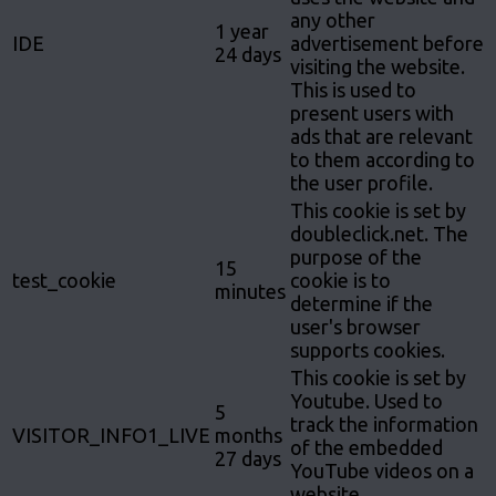
any other
1 year
IDE
advertisement before
24 days
visiting the website.
This is used to
present users with
ads that are relevant
to them according to
the user profile.
This cookie is set by
doubleclick.net. The
purpose of the
15
test_cookie
cookie is to
minutes
determine if the
user's browser
supports cookies.
This cookie is set by
Youtube. Used to
5
track the information
VISITOR_INFO1_LIVE
months
of the embedded
27 days
YouTube videos on a
website.