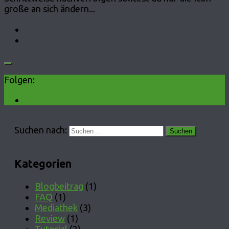
große an sich ändern...
Folgen:
Suchen nach:
Kategorien
Blogbeitrag
(1)
FAQ
(1)
Mediathek
(3)
Review
(1)